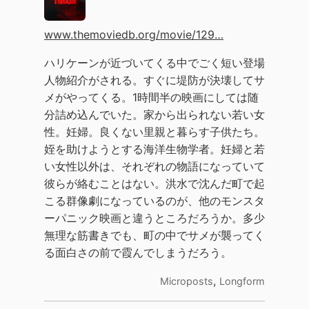
www.themoviedb.org/movie/129…
ハリケーンが近づいてくる中でごく短い登場
人物紹介がされる。すぐに堤防が決壊してサ
メがやってくる。1時間半の映画にしては随
分詰め込んでいた。家から出られない若い女
性。妊婦。良くない里親と暮らす子供たち。
姪を助けようとする海洋生物学者。妊婦と若
い女性以外は、それぞれの物語になっていて
彼らが絡むことはない。洪水で沈んだ町で起
こる群像劇になっているのが、他のモンスタ
ーパニック映画と違うところだろうか。多少
無理な筋書きでも、町の中でサメが襲ってく
る面白さの前で霞んでしまうだろう。
,
Microposts
Longform