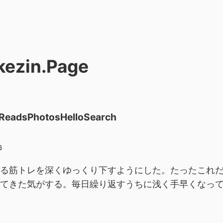
kezin.Page
Reads
Photos
Hello
Search
6
る筋トレを深くゆっくり下すようにした。たったこれ
てきた気がする。毎日繰り返すうちに浅く手早くなっ